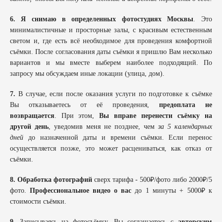
6. Я снимаю в определенных фотостудиях Москвы
. Это
минималистичные и просторные залы, с красивым естественным
светом и, где есть всё необходимое для проведения комфортной
съёмки. После согласования даты съёмки я пришлю Вам несколько
вариантов и мы вместе выберем наиболее подходящий. По
запросу мы обсуждаем иные локации (улица, дом).
7.
В случае, если после оказания услуги по подготовке к съёмке
Вы отказываетесь от её проведения,
предоплата не
возвращается
. При этом,
Вы вправе перенести съёмку на
другой день
, уведомив меня не позднее, чем
за 5 календарных
дней
до назначенной даты и времени съёмки. Если перенос
осуществляется позже, это может расцениваться, как отказ от
съёмки.
8.
Обработка фотографий
сверх тарифа - 500₽/фото либо 2000₽/5
фото.
Профессиональное видео о вас
до 1 минуты + 5000₽ к
стоимости съёмки.
9.
Записываясь на фотосъёмку, Вы соглашаетесь с
авторским